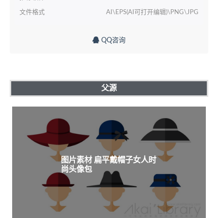
文件格式
AI\EPS(AI可打开编辑)\PNG\JPG
QQ咨询
父源
图片素材 扁平戴帽子女人时
尚头像包