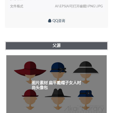
文件格式
AI\EPS(AI可打开编辑)\PNG\JPG
QQ咨询
父源
图片素材 扁平戴帽子女人时
尚头像包