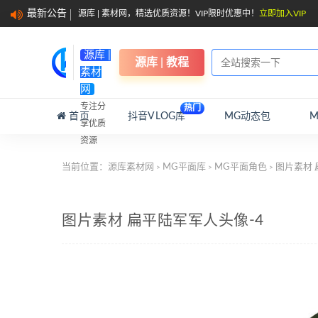
最新公告
源库 | 素材网，精选优质资源！VIP限时优惠中！
立即加入VIP
源库 |
源库 | 教程
素材
网
专注分
热门
首页
抖音VLOG库
MG动态包
享优质
资源
当前位置：
源库素材网
MG平面库
MG平面角色
图片素材 
>
>
>
图片素材 扁平陆军军人头像-4