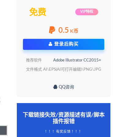
免费
VIP特权
0.5
K币
登录后购买
推荐软件
Adobe Illustrator CC2015+
文件格式
AI\EPS(AI可打开编辑)\PNG\JPG
QQ咨询
下载链接失效/资源描述有误/脚本
插件报错
！！！有奖反馈 ！！！