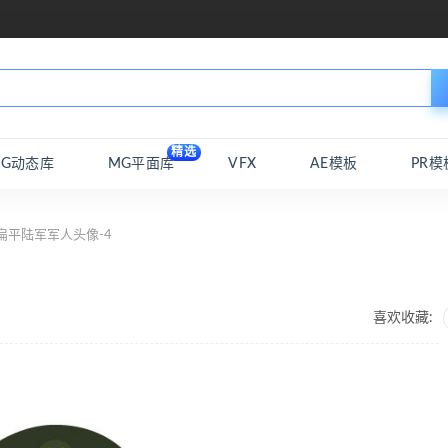
精选
MG动态库
MG平面库
VFX
AE模板
PR模
扁平陆军军人头像-4
喜欢收藏: