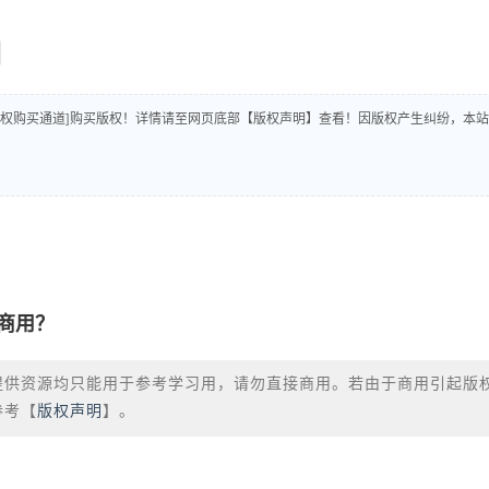
版权购买通道]购买版权！详情请至网页底部【版权声明】查看！因版权产生纠纷，本站
商用？
提供资源均只能用于参考学习用，请勿直接商用。若由于商用引起版
参考【
版权声明
】。