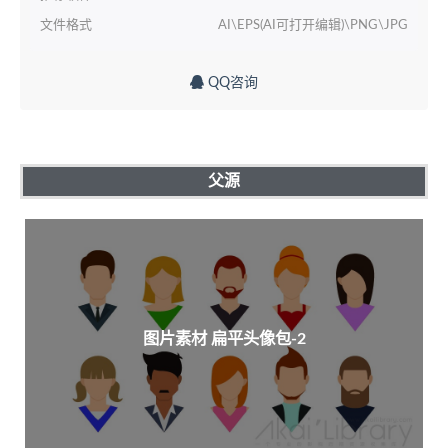
文件格式
AI\EPS(AI可打开编辑)\PNG\JPG
QQ咨询
父源
图片素材 扁平头像包-2