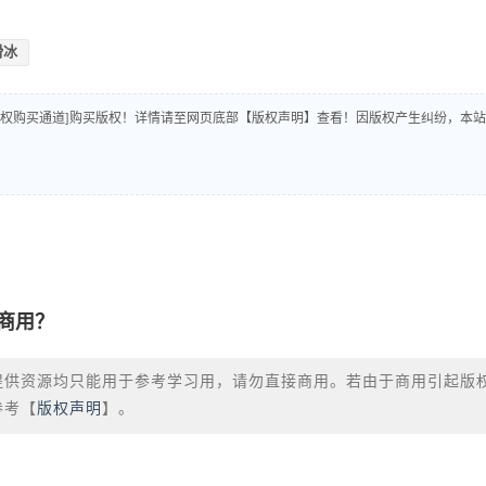
滑冰
版权购买通道]购买版权！详情请至网页底部【版权声明】查看！因版权产生纠纷，本站
商用？
提供资源均只能用于参考学习用，请勿直接商用。若由于商用引起版
参考【
版权声明
】。