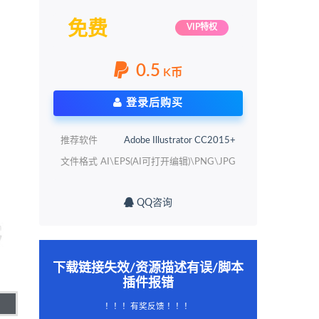
免费
VIP特权
0.5
K币
登录后购买
推荐软件
Adobe Illustrator CC2015+
文件格式
AI\EPS(AI可打开编辑)\PNG\JPG
QQ咨询
下载链接失效/资源描述有误/脚本
插件报错
！！！有奖反馈 ！！！