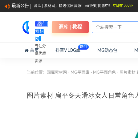
最新公告
源库 | 素材网，精选优质资源！VIP限时优惠中！
立即加入VIP
源库 |
源库 | 教程
素材
网
专注分
热门
首页
抖音VLOG库
MG动态包
享优质
资源
当前位置：
源库素材网
MG平面库
MG平面角色
图片素材 
>
>
>
图片素材 扁平冬天滑冰女人日常角色人