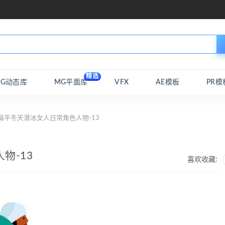
精选
MG动态库
MG平面库
VFX
AE模板
PR模
扁平冬天滑冰女人日常角色人物-13
物-13
喜欢收藏: