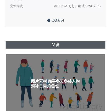
文件格式
AI\EPS(AI可打开编辑)\PNG\JPG
QQ咨询
父源
图片素材 扁平冬天冬装人物
滑冰日常角色包