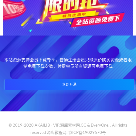
本站资源支持会员下载专享，普通注册会员只能原价购买资源或者限
制免费下载次数，付费会员所有资源可免费下载
立即开通
© 2019-2020 AKAILIB - VIP.源库素材网.CC & EveryOne. . All rights
reserved
源库教程网.
京ICP备19029570号