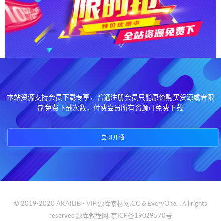
本站资源支持会员下载专享，普通注册会员只能原价购买资源或者限
制免费下载次数，付费会员所有资源可免费下载
立即开通
© 2019-2020 AKAILIB - VIP.源库素材网.CC & EveryOne. . All rights
reserved
源库教程网.
京ICP备19029570号