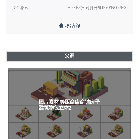
文件格式
AI\EPS(AI可打开编辑)\PNG\JPG
QQ咨询
父源
图片素材 等距商店商铺房子
建筑物包立体2