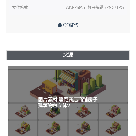
文件格式
AI\EPS(AI可打开编辑)\PNG\JPG
QQ咨询
父源
图片素材 等距商店商铺房子
建筑物包立体2