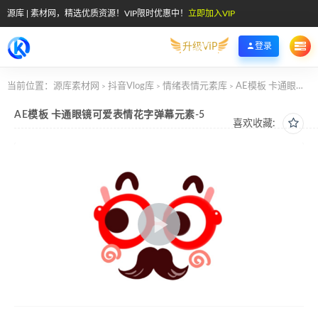
源库 | 素材网，精选优质资源！VIP限时优惠中！
立即加入VIP
升级VIP
登录
当前位置：
源库素材网
抖音Vlog库
情绪表情元素库
AE模板 卡通眼镜可爱表情花字弹幕元素-5
>
>
>
AE模板 卡通眼镜可爱表情花字弹幕元素-5
喜欢收藏: