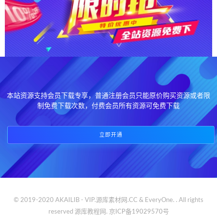
本站资源支持会员下载专享，普通注册会员只能原价购买资源或者限
制免费下载次数，付费会员所有资源可免费下载
立即开通
© 2019-2020 AKAILIB - VIP.源库素材网.CC & EveryOne. . All rights
reserved
源库教程网.
京ICP备19029570号