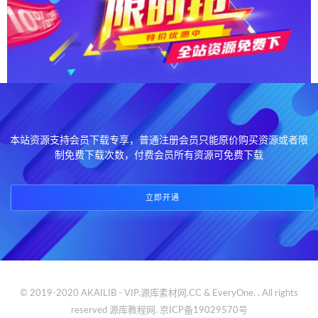
本站资源支持会员下载专享，普通注册会员只能原价购买资源或者限
制免费下载次数，付费会员所有资源可免费下载
立即开通
© 2019-2020 AKAILIB - VIP.源库素材网.CC & EveryOne. . All rights
reserved
源库教程网.
京ICP备19029570号