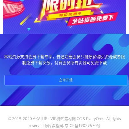
本站资源支持会员下载专享，普通注册会员只能原价购买资源或者限
制免费下载次数，付费会员所有资源可免费下载
立即开通
© 2019-2020 AKAILIB - VIP.源库素材网.CC & EveryOne. . All rights
reserved
源库教程网.
京ICP备19029570号