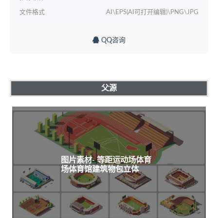
文件格式
AI\EPS(AI可打开编辑)\PNG\JPG
QQ咨询
父源
图片素材- 等距运动场体育
场体育馆建筑物包立体