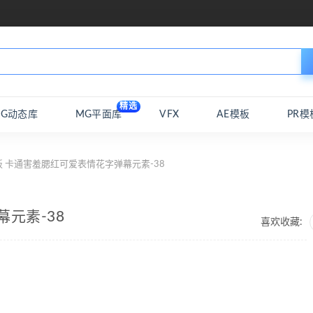
精选
MG动态库
MG平面库
VFX
AE模板
PR模
板 卡通害羞腮红可爱表情花字弹幕元素-38
元素-38
喜欢收藏: