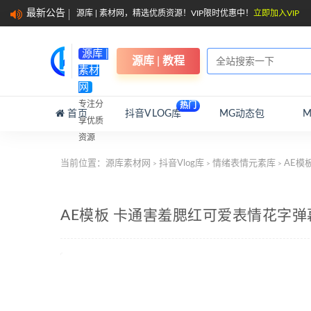
最新公告
源库 | 素材网，精选优质资源！VIP限时优惠中！
立即加入VIP
源库 |
源库 | 教程
素材
网
专注分
热门
首页
抖音VLOG库
MG动态包
享优质
资源
当前位置：
源库素材网
抖音Vlog库
情绪表情元素库
AE模
>
>
>
AE模板 卡通害羞腮红可爱表情花字弹幕