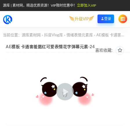
源库 | 素材网，精选优质资源！VIP限时优惠中！
立即加入VIP
升级VIP
登录
当前位置：
源库素材网
抖音Vlog库
情绪表情元素库
AE模板 卡通害羞腮红可爱表情花字弹幕元素-24
>
>
>
AE模板 卡通害羞腮红可爱表情花字弹幕元素-24
喜欢收藏: