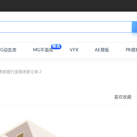
精选
MG动态库
MG平面库
VFX
AE模板
PR模
等距银行金融场景立体 2
喜欢收藏: