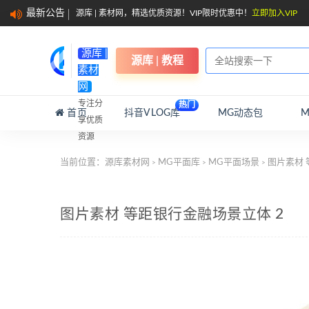
最新公告
源库 | 素材网，精选优质资源！VIP限时优惠中！
立即加入VIP
源库 |
源库 | 教程
素材
网
专注分
热门
首页
抖音VLOG库
MG动态包
享优质
资源
当前位置：
源库素材网
MG平面库
MG平面场景
图片素材 
>
>
>
图片素材 等距银行金融场景立体 2