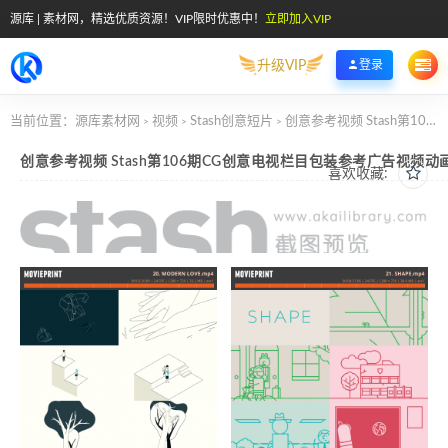
源库 | 素材网，精选优质资源！VIP限时优惠中！
立即加入VIP
升级VIP
登录
当前位置：
源库素材网
视频
Stash创意短片
创意参考视频 Stash第106期CG创意电视栏目包装参考广告视频动画短片
>
>
>
创意参考视频 Stash第106期CG创意电视栏目包装参考广告视频动
喜欢收藏: