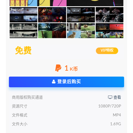
免费
VIP特权
1
K币
登录后购买
商用版权购买通道
查看
资源尺寸
1080P/720P
文件格式
MP4
文件大小
1.69G