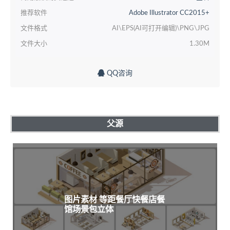
推荐软件
Adobe Illustrator CC2015+
文件格式
AI\EPS(AI可打开编辑)\PNG\JPG
文件大小
1.30M
QQ咨询
父源
图片素材 等距餐厅快餐店餐
馆场景包立体