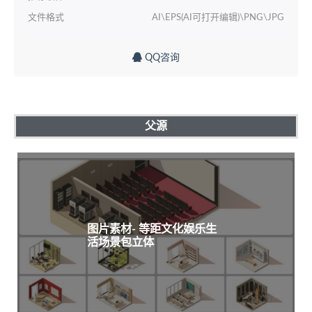
文件格式
AI\EPS(AI可打开编辑)\PNG\JPG
QQ咨询
父源
图片素材- 等距文化娱乐生
活场景包立体