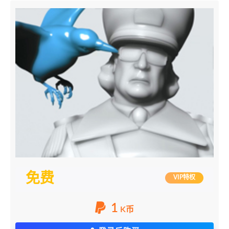
免费
VIP特权
1
K币