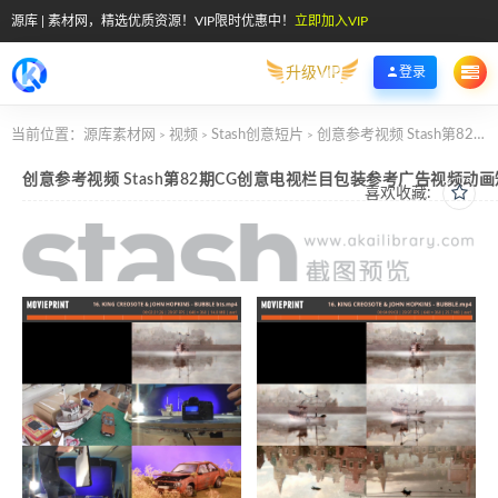
源库 | 素材网，精选优质资源！VIP限时优惠中！
立即加入VIP
升级VIP
登录
当前位置：
源库素材网
视频
Stash创意短片
创意参考视频 Stash第82期CG创意电视栏目包装参考广告视频动画短片
>
>
>
创意参考视频 Stash第82期CG创意电视栏目包装参考广告视频动
喜欢收藏: