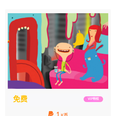
免费
VIP特权
1
K币