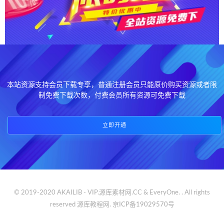
本站资源支持会员下载专享，普通注册会员只能原价购买资源或者限
制免费下载次数，付费会员所有资源可免费下载
立即开通
© 2019-2020 AKAILIB - VIP.源库素材网.CC & EveryOne. . All rights
reserved
源库教程网.
京ICP备19029570号