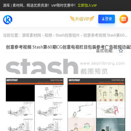
源库 | 素材网，精选优质资源！VIP限时优惠中！
立即加入VIP
升级VIP
登录
当前位置：
源库素材网
视频
Stash创意短片
创意参考视频 Stash第60期CG创意电视栏目包装参考广告视频动画短片
>
>
>
创意参考视频 Stash第60期CG创意电视栏目包装参考广告视频动
喜欢收藏: