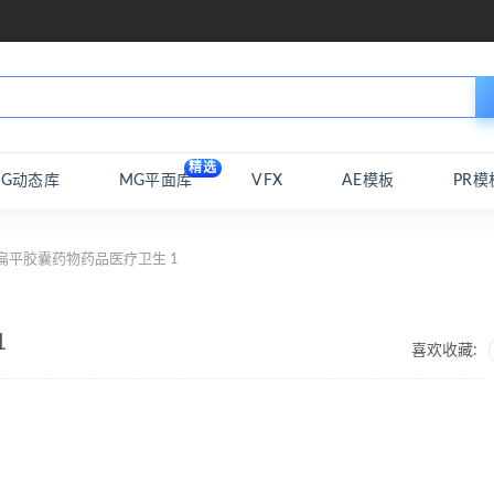
精选
MG动态库
MG平面库
VFX
AE模板
PR模
扁平胶囊药物药品医疗卫生 1
1
喜欢收藏: