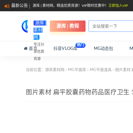
最新公告
源库 | 素材网，精选优质资源！VIP限时优惠中！
立即加入VIP
源库 |
源库 | 教程
素材
网
专注分
热门
首页
抖音VLOG库
MG动态包
享优质
资源
当前位置：
源库素材网
MG平面库
MG平面道具
图片素材 
>
>
>
图片素材 扁平胶囊药物药品医疗卫生 