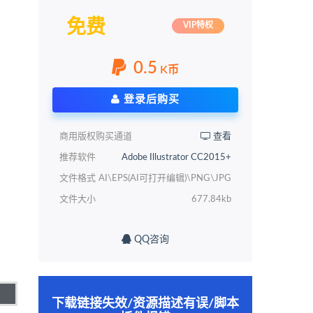
免费
VIP特权
0.5
K币
登录后购买
商用版权购买通道
查看
推荐软件
Adobe Illustrator CC2015+
文件格式
AI\EPS(AI可打开编辑)\PNG\JPG
文件大小
677.84kb
QQ咨询
下载链接失效/资源描述有误/脚本