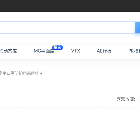
精选
MG动态库
MG平面库
VFX
AE模板
PR模
扁平口罩防护用品医疗 4
喜欢收藏: