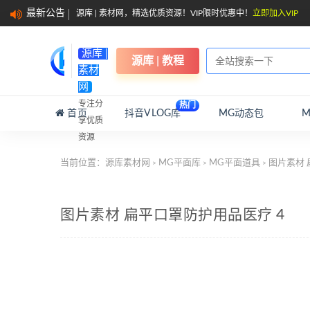
最新公告
源库 | 素材网，精选优质资源！VIP限时优惠中！
立即加入VIP
源库 |
源库 | 教程
素材
网
专注分
热门
首页
抖音VLOG库
MG动态包
享优质
资源
当前位置：
源库素材网
MG平面库
MG平面道具
图片素材 
>
>
>
图片素材 扁平口罩防护用品医疗 4