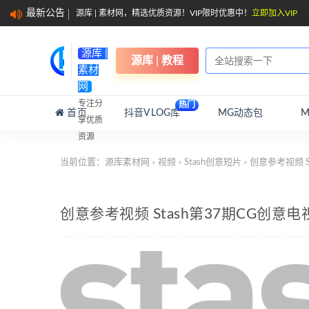
最新公告
源库 | 素材网，精选优质资源！VIP限时优惠中！
立即加入VIP
源库 |
源库 | 教程
素材
网
专注分
热门
首页
抖音VLOG库
MG动态包
享优质
资源
当前位置：
源库素材网
视频
Stash创意短片
创意参考视频 
>
>
>
创意参考视频 Stash第37期CG创