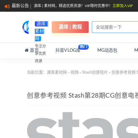
最新公告
源库 | 素材网，精选优质资源！VIP限时优惠中！
立即加入VIP
源库 |
源库 | 教程
素材
网
专注分
热门
首页
抖音VLOG库
MG动态包
享优质
资源
当前位置：
源库素材网
视频
Stash创意短片
创意参考视频 
>
>
>
创意参考视频 Stash第28期CG创