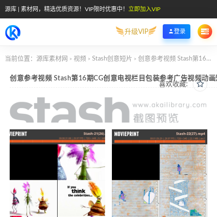
源库 | 素材网，精选优质资源！VIP限时优惠中！
立即加入VIP
升级VIP
登录
当前位置：
源库素材网
视频
Stash创意短片
创意参考视频 Stash第16期CG创意电视栏目包装参考广告视频动画短片
>
>
>
创意参考视频 Stash第16期CG创意电视栏目包装参考广告视频动
喜欢收藏: