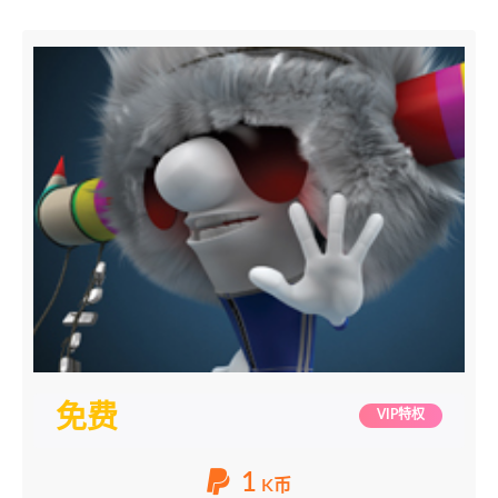
免费
VIP特权
1
K币