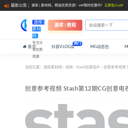
最新公告
源库 | 素材网，精选优质资源！VIP限时优惠中！
立即加入VIP
源库 |
源库 | 教程
素材
网
专注分
热门
首页
抖音VLOG库
MG动态包
享优质
资源
当前位置：
源库素材网
视频
Stash创意短片
创意参考视频 
>
>
>
创意参考视频 Stash第12期CG创