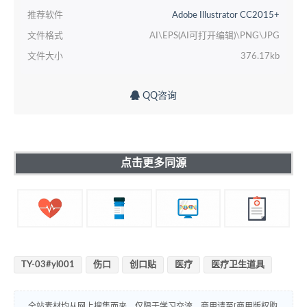
推荐软件
Adobe Illustrator CC2015+
文件格式
AI\EPS(AI可打开编辑)\PNG\JPG
文件大小
376.17kb
QQ咨询
点击更多同源
TY-03#yl001
伤口
创口贴
医疗
医疗卫生道具
全站素材均从网上搜集而来，仅限于学习交流。商用请至[商用版权购