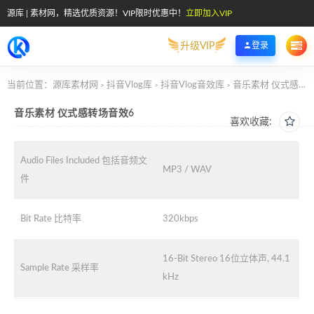
源库 | 素材网，精选优质资源！VIP限时优惠中！
立即加入VIP
升级VIP
登录
当前位置：
源库素材网
抖音Vlog库
抖音Vlog音效库
音乐素材 仪式感转场音效6
>
>
>
音乐素材 仪式感转场音效6
喜欢收藏:
Audio Files Included 包括音频文
MP3 / WAV
件
Bit Rate 比特率
320kbps
16-Bit Stereo 16位立体声, 44.1
Sample Rate 采样率
kHz