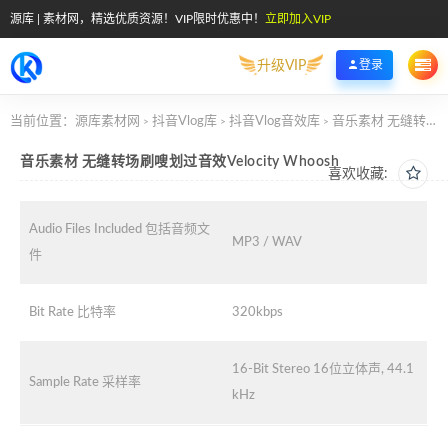
源库 | 素材网，精选优质资源！VIP限时优惠中！
立即加入VIP
升级VIP
登录
当前位置：
源库素材网
抖音Vlog库
抖音Vlog音效库
音乐素材 无缝转场刷嗖划过音效Velocity Whoosh
>
>
>
音乐素材 无缝转场刷嗖划过音效Velocity Whoosh
喜欢收藏:
Audio Files Included 包括音频文
MP3 / WAV
件
Bit Rate 比特率
320kbps
16-Bit Stereo 16位立体声, 44.1
Sample Rate 采样率
kHz