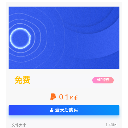
免费
VIP特权
0.1
K币
登录后购买
文件大小
1.40M