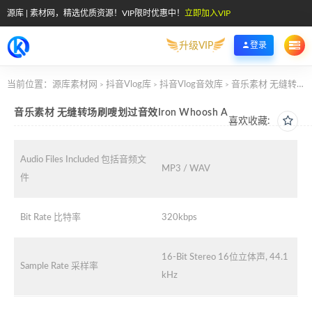
源库 | 素材网，精选优质资源！VIP限时优惠中！
立即加入VIP
升级VIP
登录
当前位置：
源库素材网
抖音Vlog库
抖音Vlog音效库
音乐素材 无缝转场刷嗖划过音效Iron Whoosh A
>
>
>
音乐素材 无缝转场刷嗖划过音效Iron Whoosh A
喜欢收藏:
Audio Files Included 包括音频文
MP3 / WAV
件
Bit Rate 比特率
320kbps
16-Bit Stereo 16位立体声, 44.1
Sample Rate 采样率
kHz