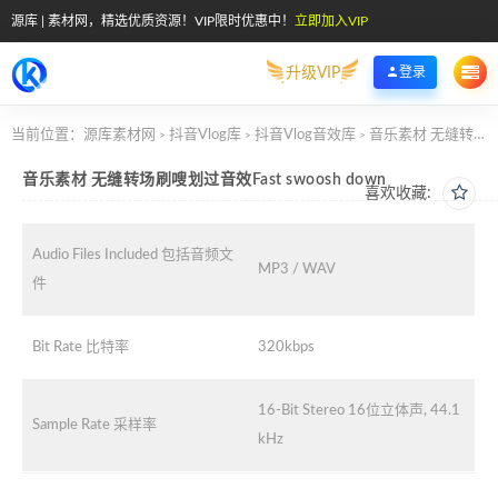
源库 | 素材网，精选优质资源！VIP限时优惠中！
立即加入VIP
升级VIP
登录
当前位置：
源库素材网
抖音Vlog库
抖音Vlog音效库
音乐素材 无缝转场刷嗖划过音效Fast swoosh down
>
>
>
音乐素材 无缝转场刷嗖划过音效Fast swoosh down
喜欢收藏:
Audio Files Included 包括音频文
MP3 / WAV
件
Bit Rate 比特率
320kbps
16-Bit Stereo 16位立体声, 44.1
Sample Rate 采样率
kHz