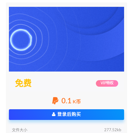
免费
VIP特权
0.1
K币
登录后购买
文件大小
277.52kb