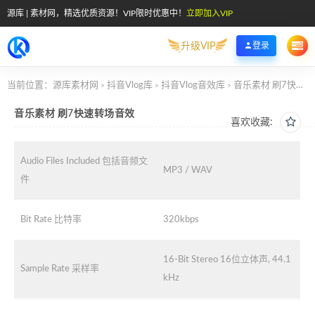
源库 | 素材网，精选优质资源！VIP限时优惠中！
立即加入VIP
升级VIP
登录
当前位置：
源库素材网
抖音Vlog库
抖音Vlog音效库
音乐素材 刷7快速转场音效
>
>
>
音乐素材 刷7快速转场音效
喜欢收藏:
Audio Files Included 包括音频文
MP3 / WAV
件
Bit Rate 比特率
320kbps
16-Bit Stereo 16位立体声, 44.1
Sample Rate 采样率
kHz