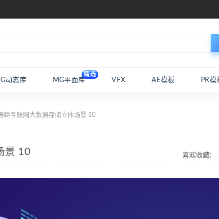
精选
MG动态库
MG平面库
VFX
AE模板
PR模
等距互联网大数据存储立体场景 10
景 10
喜欢收藏: