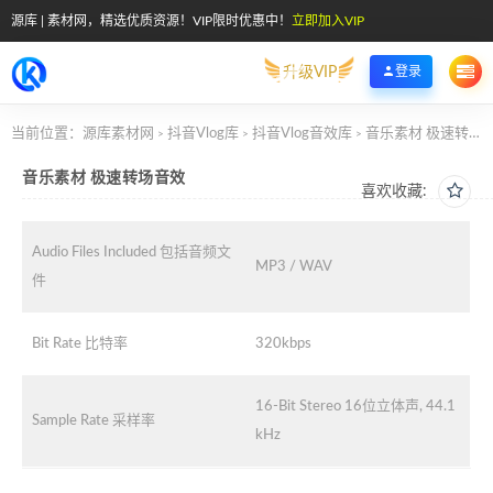
源库 | 素材网，精选优质资源！VIP限时优惠中！
立即加入VIP
升级VIP
登录
当前位置：
源库素材网
抖音Vlog库
抖音Vlog音效库
音乐素材 极速转场音效
>
>
>
音乐素材 极速转场音效
喜欢收藏:
Audio Files Included 包括音频文
MP3 / WAV
件
Bit Rate 比特率
320kbps
16-Bit Stereo 16位立体声, 44.1
Sample Rate 采样率
kHz