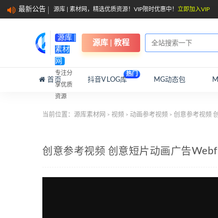
最新公告
源库 | 素材网，精选优质资源！VIP限时优惠中！
立即加入VIP
源库 |
源库 | 教程
素材
网
专注分
热门
首页
抖音VLOG库
MG动态包
享优质
资源
当前位置：
源库素材网
视频
动画参考视频
创意参考视频 创意
>
>
>
创意参考视频 创意短片动画广告Webflow 