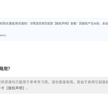
版权购买通道]购买版权！详情请至网页底部【版权声明】查看！因版权产生纠纷，本站
rce
商用？
提供资源均只能用于参考学习用，请勿直接商用。若由于商用引起版
参考【
版权声明
】。