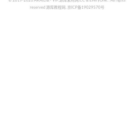
© 2019-2020 AKAILIB - VIP.源库素材网.CC & EveryOne. . All rights
reserved
源库教程网.
京ICP备19029570号