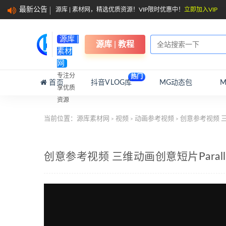
最新公告
源库 | 素材网，精选优质资源！VIP限时优惠中！
立即加入VIP
源库 |
源库 | 教程
素材
网
专注分
热门
首页
抖音VLOG库
MG动态包
享优质
资源
当前位置：
源库素材网
视频
动画参考视频
创意参考视频 三维动
>
>
>
创意参考视频 三维动画创意短片Parallel 