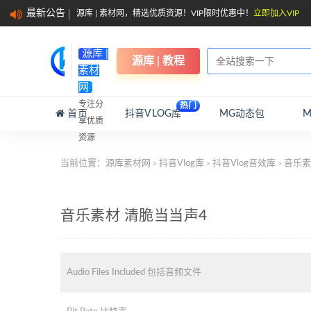
最新公告
源库 | 素材网，精选优质资源！VIP限时优惠中！
立即加入VIP
源库 |
源库 | 教程
素材
网
专注分
热门
首页
抖音VLOG库
MG动态包
享优质
资源
当前位置：
源库素材网
抖音Vlog库
抖音Vlog音效库
音乐素
>
>
>
音乐素材 清脆当当声4
Audio Files Included 包括音频文件