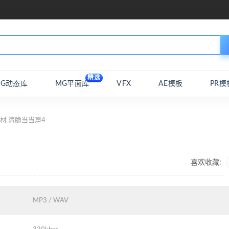
精选
MG动态库
MG平面库
VFX
AE模板
PR模
材 清脆当当声4
喜欢收藏:
MP3 / WAV