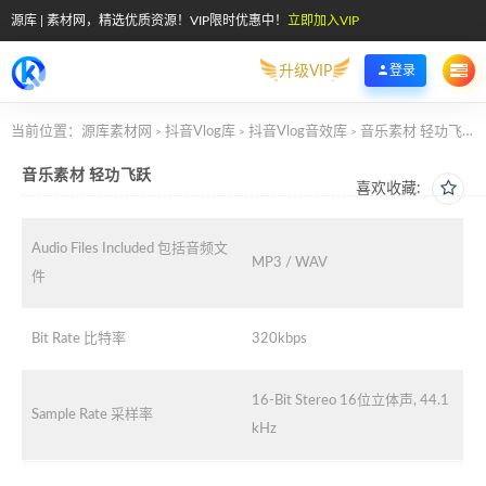
源库 | 素材网，精选优质资源！VIP限时优惠中！
立即加入VIP
升级VIP
登录
当前位置：
源库素材网
抖音Vlog库
抖音Vlog音效库
音乐素材 轻功飞跃
>
>
>
音乐素材 轻功飞跃
喜欢收藏:
Audio Files Included 包括音频文
MP3 / WAV
件
Bit Rate 比特率
320kbps
16-Bit Stereo 16位立体声, 44.1
Sample Rate 采样率
kHz