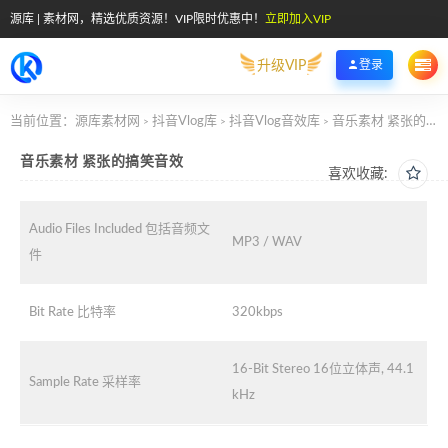
源库 | 素材网，精选优质资源！VIP限时优惠中！
立即加入VIP
升级VIP
登录
当前位置：
源库素材网
抖音Vlog库
抖音Vlog音效库
音乐素材 紧张的搞笑音效
>
>
>
音乐素材 紧张的搞笑音效
喜欢收藏:
Audio Files Included 包括音频文
MP3 / WAV
件
Bit Rate 比特率
320kbps
16-Bit Stereo 16位立体声, 44.1
Sample Rate 采样率
kHz