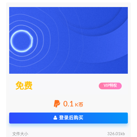
免费
VIP特权
0.1
K币
登录后购买
文件大小
326.01kb