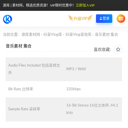
源库 | 素材网，精选优质资源！VIP限时优惠中！
立即加入VIP
升级VIP
登录
当前位置：
源库素材网
抖音Vlog库
抖音Vlog音效库
音乐素材 集合
>
>
>
音乐素材 集合
喜欢收藏:
Audio Files Included 包括音频文
MP3 / WAV
件
Bit Rate 比特率
320kbps
16-Bit Stereo 16位立体声, 44.1
Sample Rate 采样率
kHz