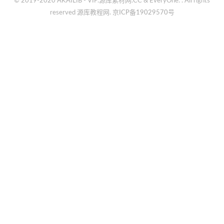
© 2019-2020 AKAILIB - VIP.源库素材网.CC & EveryOne. . All rights
reserved
源库教程网.
京ICP备19029570号