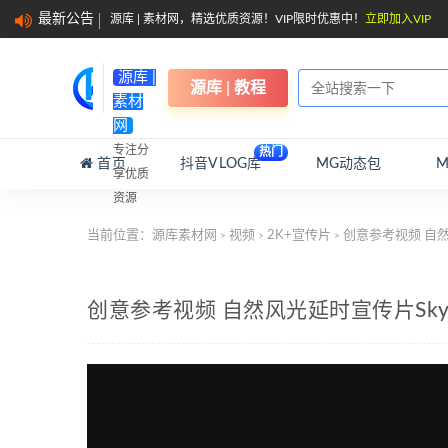
最新公告
源库 | 素材网，精选优质资源！VIP限时优惠中！
立即加入VIP
源库 |
源库 | 教程
素材
网
专注分
热门
首页
抖音VLOG库
MG动态包
享优质
资源
当前位置：
源库素材网
视频
2K+宣传片
创意参考视频 自然风光延
>
>
>
创意参考视频 自然风光延时宣传片Skylight A