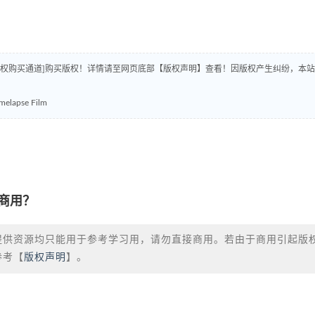
版权购买通道]购买版权！详情请至网页底部【版权声明】查看！因版权产生纠纷，本站
apse Film
商用？
提供资源均只能用于参考学习用，请勿直接商用。若由于商用引起版
参考【
版权声明
】。