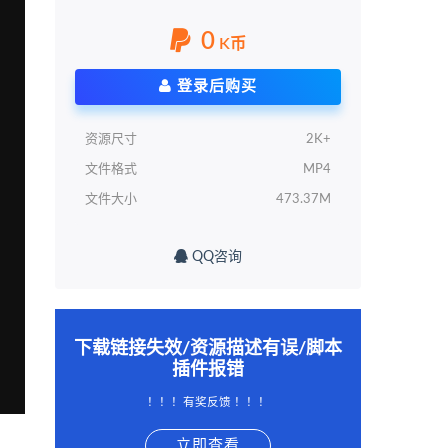
0
K币
登录后购买
资源尺寸
2K+
文件格式
MP4
文件大小
473.37M
QQ咨询
下载链接失效/资源描述有误/脚本
插件报错
！！！有奖反馈 ！！！
立即查看