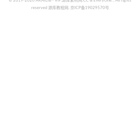
© 2019-2020 AKAILIB - VIP.源库素材网.CC & EveryOne. . All rights
reserved
源库教程网.
京ICP备19029570号