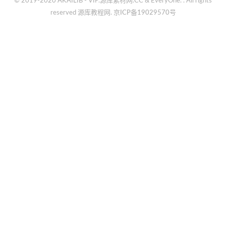
© 2019-2020 AKAILIB - VIP.源库素材网.CC & EveryOne. . All rights
reserved
源库教程网.
京ICP备19029570号